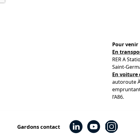
Pour venir
En transp
RER A Statio
Saint-Germa
En voiture 
autoroute À
empruntant 
l’A86.
Gardons contact