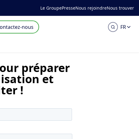
Le Groupe
Presse
Nous rejoindre
Nous trouver
ontactez-nous
FR
our préparer
isation et
ter !