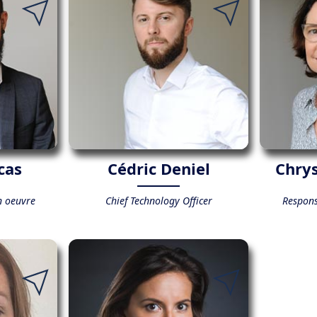
cas
Cédric Deniel
Chrys
n oeuvre
Chief Technology Officer
Respons