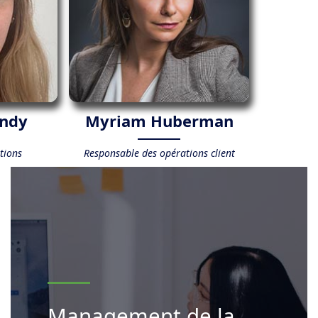
andy
Myriam Huberman
tions
Responsable des opérations client
Management de la